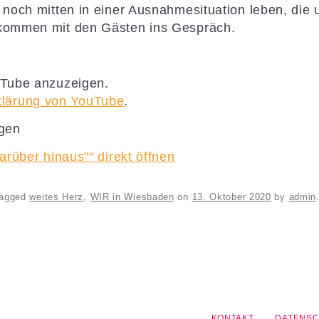
 noch mitten in einer Ausnahmesituation leben, die u
 kommen mit den Gästen ins Gespräch.
uTube anzuzeigen.
klärung von YouTube
.
igen
arüber hinaus"“ direkt öffnen
tagged
weites Herz
,
WIR in Wiesbaden
on
13. Oktober 2020
by
admin
KONTAKT
DATENS