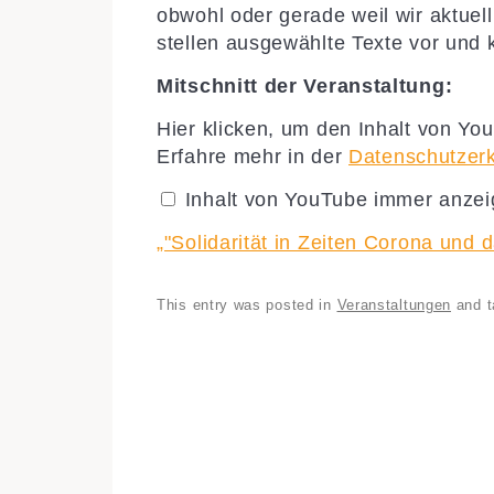
obwohl oder gerade weil wir aktuell
stellen ausgewählte Texte vor und
Mitschnitt der Veranstaltung:
„"Solidarität
Hier klicken, um den Inhalt von Yo
in
Erfahre mehr in der
Datenschutzer
Zeiten
Corona
und
Inhalt von YouTube immer anze
darüber
hinaus"“
von
„"Solidarität in Zeiten Corona und d
YouTube
anzeigen
This entry was posted in
Veranstaltungen
and 