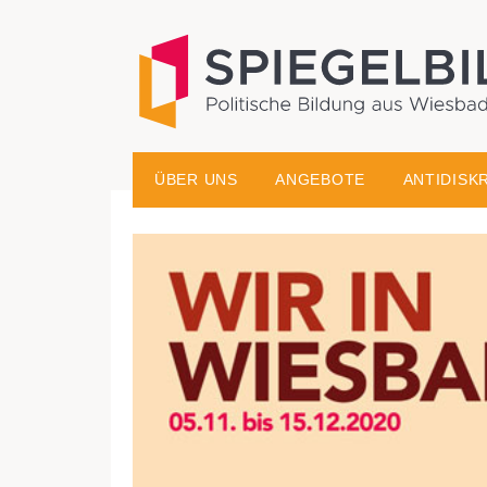
historisch-politische Bildungsarbeit in der Migrati
Spiegelbild – Politische
ÜBER UNS
ANGEBOTE
ANTIDISK