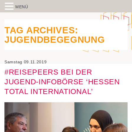
MENÜ
Skip to content
Spiegelbild – Politische Bildung
historisch-politische Bildungsarbeit in der Migrationsgesellschaft
aus Wiesbaden
TAG ARCHIVES:
JUGENDBEGEGNUNG
Samstag 09.11.2019
#REISEPEERS BEI DER
JUGEND-INFOBÖRSE ‘HESSEN
TOTAL INTERNATIONAL’