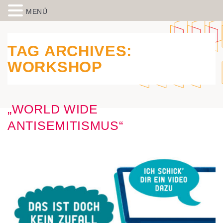
MENÜ
Skip to content
Spiegelbild – Politische Bildung
historisch-politische Bildungsarbeit in der Migrationsgesellschaft
aus Wiesbaden
TAG ARCHIVES:
WORKSHOP
„WORLD WIDE
ANTISEMITISMUS“