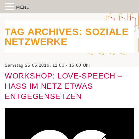
MENÜ
Skip to content
Spiegelbild – Politische Bildung
historisch-politische Bildungsarbeit in der Migrationsgesellschaft
aus Wiesbaden
TAG ARCHIVES:
SOZIALE
NETZWERKE
Samstag 25.05.2019, 11:00 - 15:00 Uhr
WORKSHOP: LOVE-SPEECH –
HASS IM NETZ ETWAS
ENTGEGENSETZEN