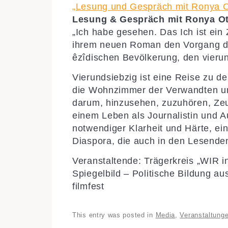
von
„Lesung und Gespräch mit Ronya Ot
YouTube
Lesung & Gespräch mit Ronya O
anzeigen
„Ich habe gesehen. Das Ich ist ein
ihrem neuen Roman den Vorgang des
êzîdischen Bevölkerung, den vierun
Vierundsiebzig ist eine Reise zu de
die Wohnzimmer der Verwandten und
darum, hinzusehen, zuzuhören, Zeu
einem Leben als Journalistin und 
notwendiger Klarheit und Härte
, ei
Diaspora, die auch in den Lesenden 
Veranstaltende: Trägerkreis „WIR 
Spiegelbild – Politische Bildung a
filmfest
This entry was posted in
Media
,
Veranstaltung