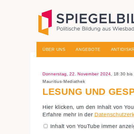
historisch-politische Bildungsarbeit in der Migrati
Spiegelbild – Politische
ÜBER UNS
ANGEBOTE
ANTIDISK
Donnerstag, 22. November 2024
, 18:30 bis
Mauritius-Mediathek
LESUNG UND GESP
„Lesung
Hier klicken, um den Inhalt von Yo
und
Erfahre mehr in der
Datenschutzer
Gespräch
mit
Ronya
Inhalt von YouTube immer anze
Othmann:
Vierundsiebzig“