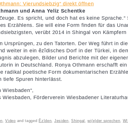
hmann: Vierundsiebzig“ direkt öffnen
thmann und Anna Yeliz Schentke
 Zeuge. Es spricht, und doch hat es keine Sprache.
 Erzählens. Sie will eine Form finden für das Una
dsiebzigsten, verübt 2014 in Shingal von Kämpfern 
n Ursprüngen, zu den Tatorten. Der Weg führt in die
 weiter in ein êzîdisches Dorf in der Türkei, in d
gnis abzulegen, Bilder und Berichte mit der eigene
Autorin in Deutschland. Ronya Othmann erschafft ei
ne radikal poetische Form dokumentarischen Erzähle
tiefe Spuren hinterlässt.
in Wiesbaden“,
us Wiesbaden, Förderverein Wiesbadener Literaturha
en
,
Video
and tagged
Êzîden
,
Jesiden
,
Shingal
,
wi(e)der sprechen
,
WI