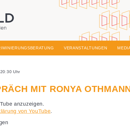
Skip to conte
onsgesellschaft
 Bildung aus Wiesbaden
RIMINIERUNGSBERATUNG
VERANSTALTUNGEN
MEDI
 20:30 Uhr
RÄCH MIT RONYA OTHMANN
uTube anzuzeigen.
klärung von YouTube
.
igen