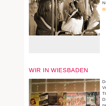
N
w
WIR IN WIESBADEN
D
V
T
D
g