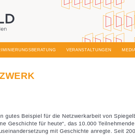
Skip to conte
onsgesellschaft
 Bildung aus Wiesbaden
RIMINIERUNGSBERATUNG
VERANSTALTUNGEN
MEDI
TZWERK
in gutes Beispiel für die Netzwerkarbeit von Spiegel
ine Geschichte für heute“, das 10.000 Teilnehmende
useinandersetzung mit Geschichte anregte. Seit 200