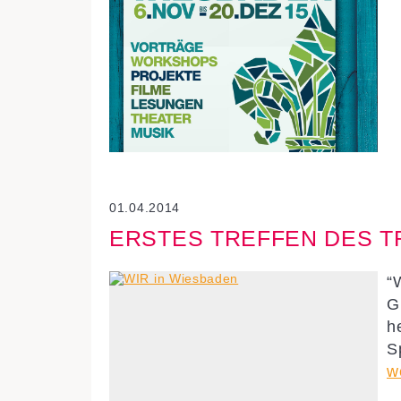
01.04.2014
ERSTES TREFFEN DES T
“
G
h
S
w