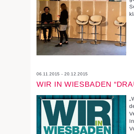
S
k
06.11.2015 - 20.12.2015
WIR IN WIESBADEN “DR
„
d
V
I
V