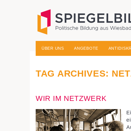
historisch-politische Bildungsarbeit in der Migrati
Spiegelbild – Politische
ÜBER UNS
ANGEBOTE
ANTIDISK
TAG ARCHIVES:
NE
WIR IM NETZWERK
E
e
A