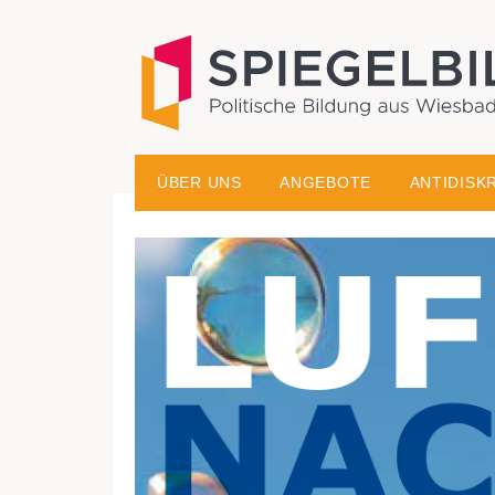
historisch-politische Bildungsarbeit in der Migrati
Spiegelbild – Politische
ÜBER UNS
ANGEBOTE
ANTIDISK