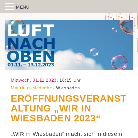
MENÜ
Skip to content
Spiegelbild – Politische Bildung
historisch-politische Bildungsarbeit in der Migrationsgesellschaft
aus Wiesbaden
Mittwoch, 01.11.2023
, 18:15 Uhr
Mauritius-Mediathek
Wiesbaden
ERÖFFNUNGSVERANST
ALTUNG „WIR IN
WIESBADEN 2023“
„WIR in Wiesbaden“ macht sich in diesem