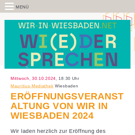
MENÜ
Skip to content
Spiegelbild – Politische Bildung
historisch-politische Bildungsarbeit in der Migrationsgesellschaft
aus Wiesbaden
Mittwoch, 30.10.2024
, 18:30 Uhr
Mauritius-Mediathek
Wiesbaden
ERÖFFNUNGSVERANST
ALTUNG VON WIR IN
WIESBADEN 2024
Wir laden herzlich zur Eröffnung des