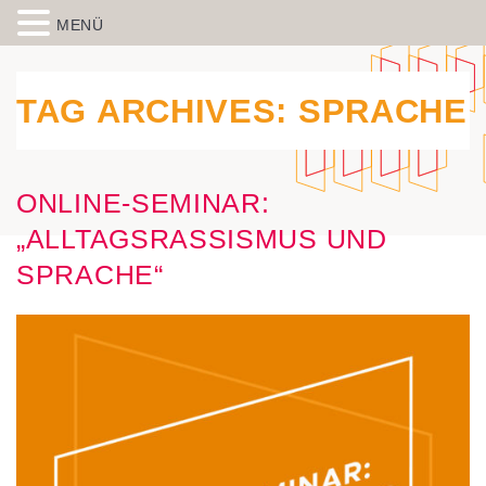
MENÜ
Skip to content
Spiegelbild – Politische Bildung
historisch-politische Bildungsarbeit in der Migrationsgesellschaft
aus Wiesbaden
TAG ARCHIVES:
SPRACHE
ONLINE-SEMINAR:
„ALLTAGSRASSISMUS UND
SPRACHE“