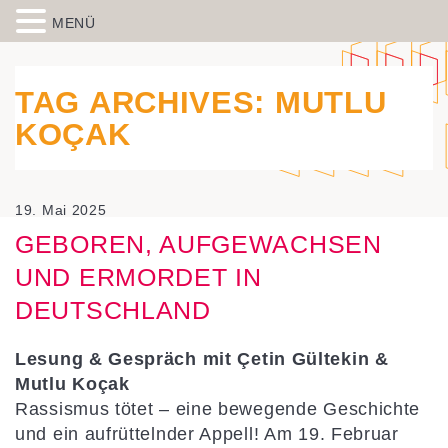
MENÜ
Skip to content
Spiegelbild – Politische Bildung
historisch-politische Bildungsarbeit in der Migrationsgesellschaft
aus Wiesbaden
TAG ARCHIVES:
MUTLU
KOÇAK
19. Mai 2025
GEBOREN, AUFGEWACHSEN
UND ERMORDET IN
DEUTSCHLAND
Lesung & Gespräch mit
Çetin Gültekin &
M
utlu Koçak
Rassismus tötet – eine bewegende Geschichte
und ein aufrüttelnder Appell! Am 19. Februar