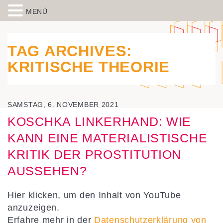
MENÜ
Skip to content
Spiegelbild – Politische Bildung
historisch-politische Bildungsarbeit in der Migrationsgesellschaft
aus Wiesbaden
TAG ARCHIVES:
KRITISCHE THEORIE
SAMSTAG, 6. NOVEMBER 2021
KOSCHKA LINKERHAND: WIE
KANN EINE MATERIALISTISCHE
KRITIK DER PROSTITUTION
AUSSEHEN?
„Koschka
Hier klicken, um den Inhalt von YouTube
Linkerhand:
anzuzeigen.
Wie
kann
Erfahre mehr in der
Datenschutzerklärung von
eine