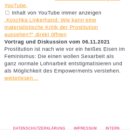
materialistische
YouTube
.
Kritik
Inhalt von YouTube immer anzeigen
der
Prostitution
„Koschka Linkerhand: Wie kann eine
aussehen?“
von
materialistische Kritik der Prostitution
YouTube
aussehen?“ direkt öffnen
anzeigen
Vortrag und Diskussion vom 06.11.2021
Prostitution ist nach wie vor ein heißes Eisen im
Feminismus: Die einen wollen Sexarbeit als
ganz normale Lohnarbeit entstigmatisieren und
als Möglichkeit des Empowerments verstehen.
weiterlesen…
DATENSCHUTZERKLÄRUNG
IMPRESSUM
INTERN