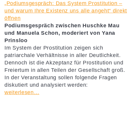
Existenz
„Podiumsgespräch: Das System Prostitution –
uns
alle
und warum Ihre Existenz uns alle angeht“ direkt
angeht“
öffnen
von
YouTube
Podiumsgespräch zwischen Huschke Mau
anzeigen
und Manuela Schon, moderiert von Yana
Prinsloo
Im System der Prostitution zeigen sich
patriarchale Verhältnisse in aller Deutlichkeit.
Dennoch ist die Akzeptanz für Prostitution und
Freiertum in allen Teilen der Gesellschaft groß.
In der Veranstaltung sollen folgende Fragen
diskutiert und analysiert werden:
weiterlesen…