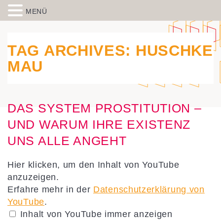
MENÜ
Skip to content
Spiegelbild – Politische Bildung
historisch-politische Bildungsarbeit in der Migrationsgesellschaft
aus Wiesbaden
TAG ARCHIVES:
HUSCHKE
MAU
DAS SYSTEM PROSTITUTION –
UND WARUM IHRE EXISTENZ
UNS ALLE ANGEHT
„Podiumsgespräch:
Hier klicken, um den Inhalt von YouTube
Das
anzuzeigen.
System
Prostitution
Erfahre mehr in der
Datenschutzerklärung von
–
und
YouTube
.
warum
Inhalt von YouTube immer anzeigen
Ihre