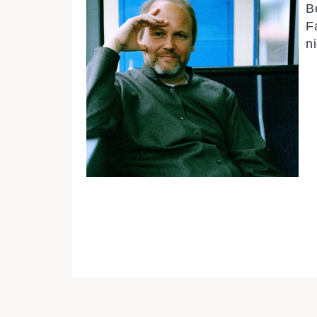
B
F
n