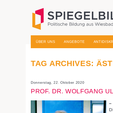
historisch-politische Bildungsarbeit in der Migrati
Spiegelbild – Politische
ÜBER UNS
ANGEBOTE
ANTIDISK
TAG ARCHIVES:
ÄST
Donnerstag, 22. Oktober 2020
PROF. DR. WOLFGANG U
–
D