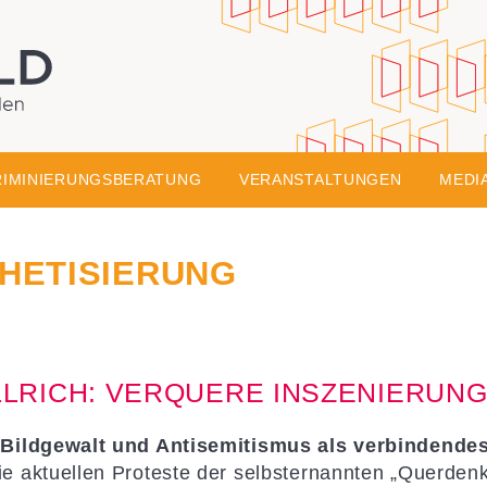
Skip to conte
onsgesellschaft
 Bildung aus Wiesbaden
RIMINIERUNGSBERATUNG
VERANSTALTUNGEN
MEDI
HETISIERUNG
LLRICH: VERQUERE INSZENIERUN
 Bildgewalt und Antisemitismus als verbindend
ie aktuellen Proteste der selbsternannten „Querdenk